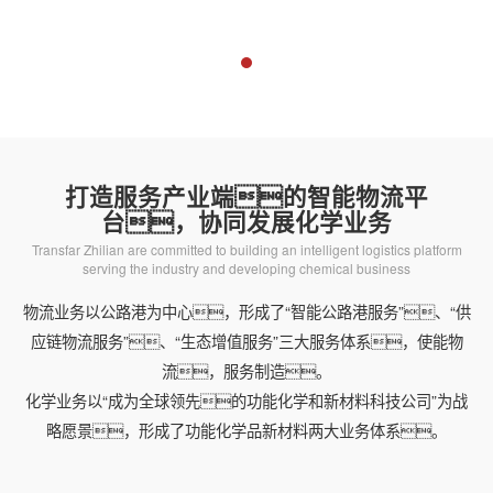
0
0
打造服务产业端的智能物流平
台，协同发展化学业务
0
0
Transfar Zhilian are committed to building an intelligent logistics platform
1
1
0
serving the industry and developing chemical business
0
0
2
2
0
0
物流业务以公路港为中心，形成了“智能公路港服务”、“供
0
0
3
3
1
0
0
应链物流服务”、“生态增值服务”三大服务体系，使能物
流，服务制造。
1
1
4
4
2
1
0
化学业务以“成为全球领先的功能化学和新材料科技公司”为战
2
2
5
5
3
2
0
1
略愿景，形成了功能化学品新材料两大业务体系。
0
3
3
6
6
4
0
3
0
0
2