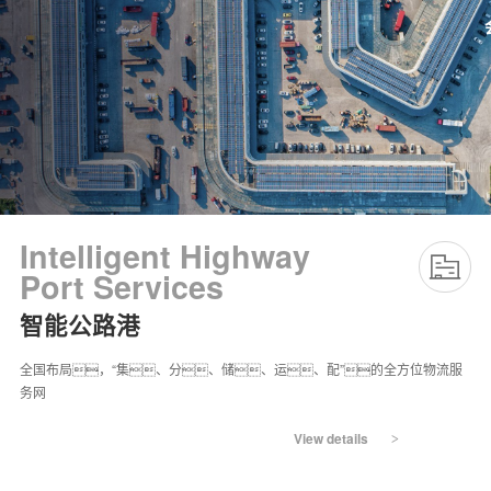
Intelligent Highway
Port Services
智能公路港
秉持科技与市场双轮驱动，积极拓展全球业务，加速战略转型和商业
模式升级
全国布局，“集、分、储、运、配”的全方位物流服
突破新能源、化工、快消、科技细分行业，提供供应链物流
务网
成本、体验、时效、交互最优解决方案
依托运营能力、智能技术等优势，为客户定制个性服务，构建多
元场景生态。
View details
>