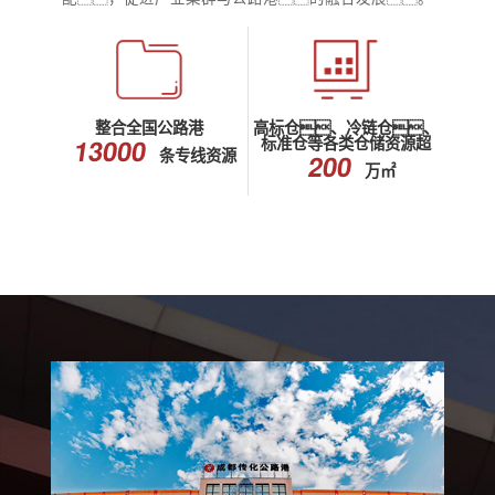
0
0
0
0
1
0
0
2
0
0
0
1
0
0
整合全国公路港
高标仓、冷链仓、
1
3
0
0
0
标准仓等各类仓储资源超
条专线资源
2
0
0
万㎡
2
4
1
1
1
3
1
1
3
5
2
2
2
4
2
2
4
6
3
3
3
5
3
3
5
7
4
4
4
6
4
4
6
8
5
5
5
7
5
5
7
9
6
6
6
8
6
6
8
7
7
7
9
7
7
9
8
8
8
8
8
9
9
9
9
9