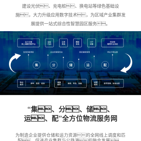
建设光伏、充电桩、换电站等绿色基础设
施，大力升级应用数字技术，为区域产业集群发
展提供一站式综合性智慧园区服务。
“集、分、储、
运、配”全方位物流服务网
为制造企业提供仓储和运力资源的全网线上调度和匹
配，促进产业集群与公路港的融合发展。